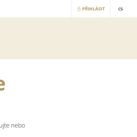
cs
PŘIHLÁSIT
e
E
ujte nebo