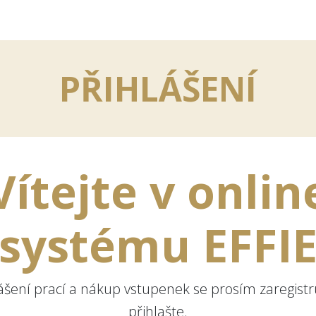
PŘIHLÁŠENÍ
Vítejte v onlin
systému EFFI
lášení prací a nákup vstupenek se prosím zaregistr
přihlašte.