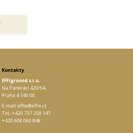
T
Kontakty
EFFIground s.r.o.
Na Pankráci 420/54,
Praha 4 140 00
E-mail:
effie@effie.cz
Tel.:
+420 737 258 147
+420 608 060 848